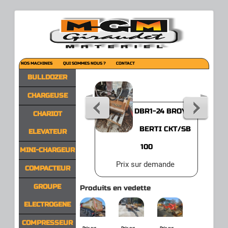
NOS MACHINES
QUI SOMMES NOUS ?
CONTACT
BULLDOZER
CHARGEUSE
DBR1-24 BROYER
CHARIOT
BERTI CKT/SB
ELEVATEUR
100
MINI-CHARGEUR
Prix sur demande
COMPACTEUR
GROUPE
Produits en vedette
ELECTROGENE
COMPRESSEUR