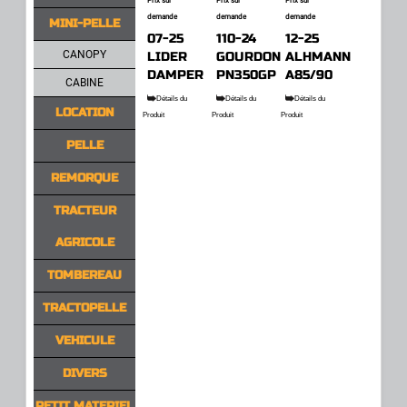
Prix sur
Prix sur
Prix sur
demande
demande
demande
MINI-PELLE
07-25
110-24
12-25
CANOPY
LIDER
GOURDON
ALHMANN
DAMPER
PN350GP
A85/90
CABINE
Détails du
Détails du
Détails du
LOCATION
Produit
Produit
Produit
PELLE
REMORQUE
TRACTEUR
AGRICOLE
TOMBEREAU
TRACTOPELLE
VEHICULE
DIVERS
PETIT MATERIEL