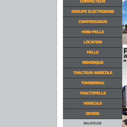
COMPACTEUR
GROUPE ELECTROGENE
COMPRESSEUR
MINI-PELLE
LOCATION
P
PELLE
2
REMORQUE
TRACTEUR AGRICOLE
TOMBEREAU
TRACTOPELLE
VEHICULE
DIVERS
BALAYEUSE