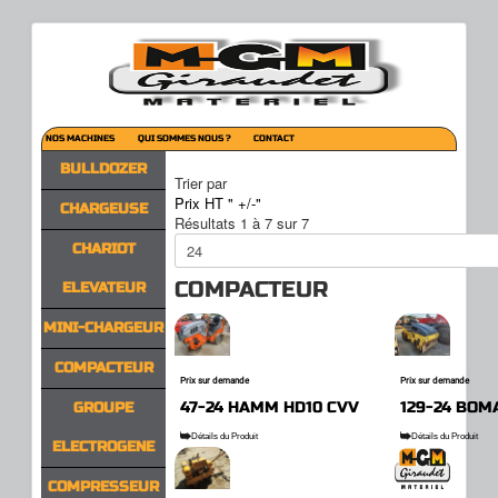
NOS MACHINES
QUI SOMMES NOUS ?
CONTACT
BULLDOZER
Trier par
Prix HT " +/-"
CHARGEUSE
Résultats 1 à 7 sur 7
CHARIOT
COMPACTEUR
ELEVATEUR
MINI-CHARGEUR
COMPACTEUR
Prix sur demande
Prix sur demande
47-24 HAMM HD10 CVV
129-24 BOM
GROUPE
Détails du Produit
Détails du Produit
ELECTROGENE
COMPRESSEUR