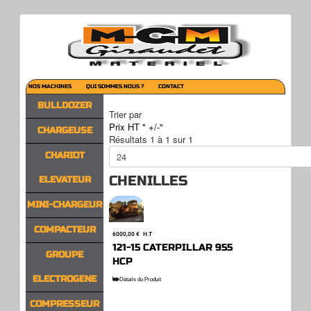
NOS MACHINES
QUI SOMMES NOUS ?
CONTACT
BULLDOZER
Trier par
Prix HT " +/-"
CHARGEUSE
Résultats 1 à 1 sur 1
CHARIOT
CHENILLES
ELEVATEUR
MINI-CHARGEUR
COMPACTEUR
6000,00 €
H.T
121-15 CATERPILLAR 955
GROUPE
HCP
ELECTROGENE
Détails du Produit
COMPRESSEUR