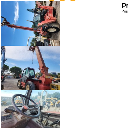
P
Pos