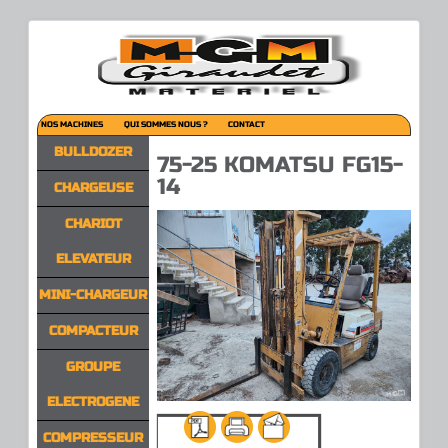
NOS MACHINES
QUI SOMMES NOUS ?
CONTACT
BULLDOZER
75-25 KOMATSU FG15-
14
CHARGEUSE
CHARIOT
ELEVATEUR
MINI-CHARGEUR
COMPACTEUR
GROUPE
ELECTROGENE
COMPRESSEUR