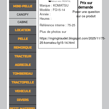
Retour vers: FRONTAL
Prix sur
Marque : KOMATSU
MINI-PELLE
demande
Modèle : FG15-14
Poser une question
Année :
CANOPY
sur ce produit
Heures :
CABINE
Référence interne : 75-25
LOCATION
Plus de photos sur
https://mgmgiraudet.blogspot.com/2025/11/75-
PELLE
25-komatsu-fg15-14.html
REMORQUE
TRACTEUR
AGRICOLE
TOMBEREAU
TRACTOPELLE
VEHICULE
DIVERS
PETIT MATERIEL