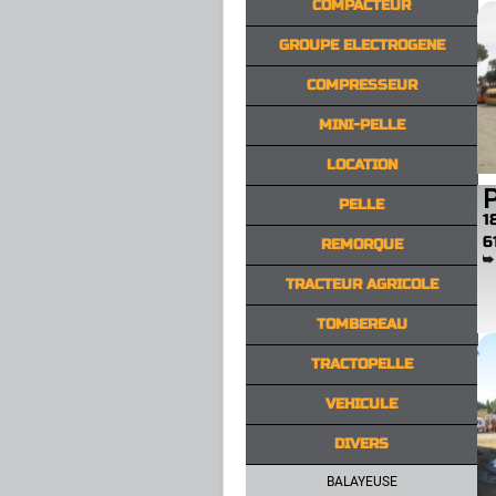
COMPACTEUR
GROUPE ELECTROGENE
COMPRESSEUR
MINI-PELLE
LOCATION
P
PELLE
1
6
REMORQUE
TRACTEUR AGRICOLE
TOMBEREAU
TRACTOPELLE
VEHICULE
DIVERS
BALAYEUSE