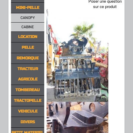
Poser une question
sur ce produit
MINI-PELLE
CANOPY
CABINE
LOCATION
PELLE
REMORQUE
TRACTEUR
AGRICOLE
TOMBEREAU
TRACTOPELLE
VEHICULE
DIVERS
PETIT MATERIEL