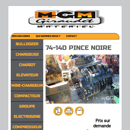
NOS MACHINES
QUI SOMMES NOUS ?
CONTACT
BULLDOZER
74-14D PINCE NOIRE
CHARGEUSE
CHARIOT
ELEVATEUR
MINI-CHARGEUR
COMPACTEUR
GROUPE
ELECTROGENE
Prix sur
demande
COMPRESSEUR