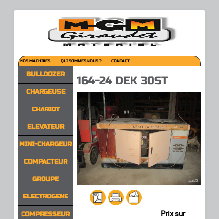
NOS MACHINES
QUI SOMMES NOUS ?
CONTACT
BULLDOZER
164-24 DEK 30ST
CHARGEUSE
CHARIOT
ELEVATEUR
MINI-CHARGEUR
COMPACTEUR
GROUPE
ELECTROGENE
Prix sur
COMPRESSEUR