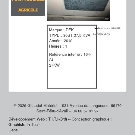
AGRICOLE
Marque : DEK
Retour vers: GROUPE
TYPE : 30ST 37.5 KVA
ELECTROGENE
Année : 2010
Heures : 1
Référence interne : 164-
24
27KW
© 2026 Giraudet Matériel -- 931 Avenue du Languedoc, 66170
Saint-Féliu-d'Avall -- 04 68 57 91 97
Développement Web :
T.I.T.I-Ordi
-- Conception graphique :
Graphiste In Thuir
Liens