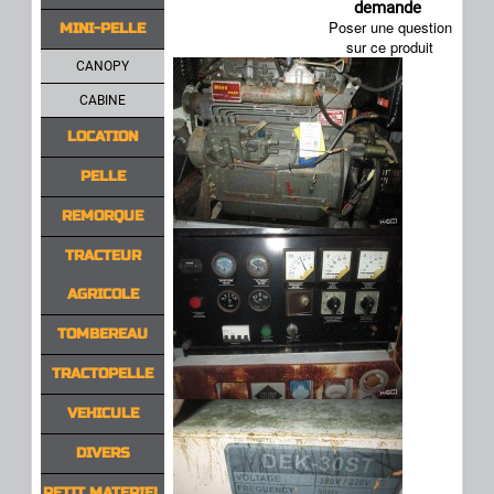
demande
Poser une question
MINI-PELLE
sur ce produit
CANOPY
CABINE
LOCATION
PELLE
REMORQUE
TRACTEUR
AGRICOLE
TOMBEREAU
TRACTOPELLE
VEHICULE
DIVERS
PETIT MATERIEL