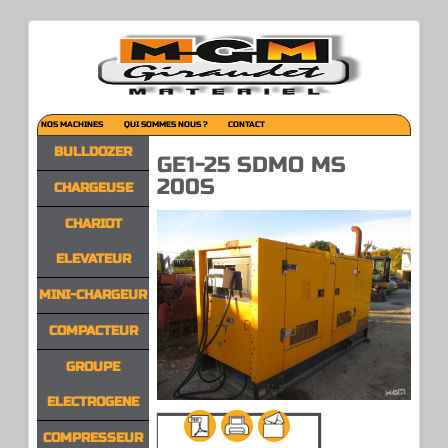
NOS MACHINES
QUI SOMMES NOUS ?
CONTACT
BULLDOZER
GE1-25 SDMO MS
200S
CHARGEUSE
CHARIOT
ELEVATEUR
MINI-CHARGEUR
COMPACTEUR
GROUPE
ELECTROGENE
COMPRESSEUR