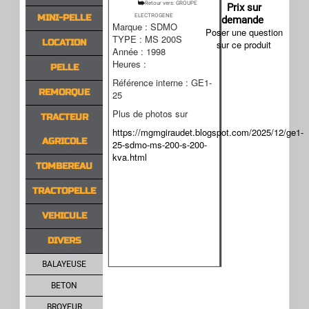
Retour vers: GROUPE
Prix sur
MINI-PELLE
ELECTROGENE
demande
Marque : SDMO
Poser une question
TYPE : MS 200S
LOCATION
sur ce produit
Année : 1998
Heures :
PELLE
Référence interne : GE1-
REMORQUE
25
Plus de photos sur
TRACTEUR
https://mgmgiraudet.blogspot.com/2025/12/ge1-
AGRICOLE
25-sdmo-ms-200-s-200-
kva.html
TOMBEREAU
TRACTOPELLE
VEHICULE
DIVERS
BALAYEUSE
BETON
BROYEUR