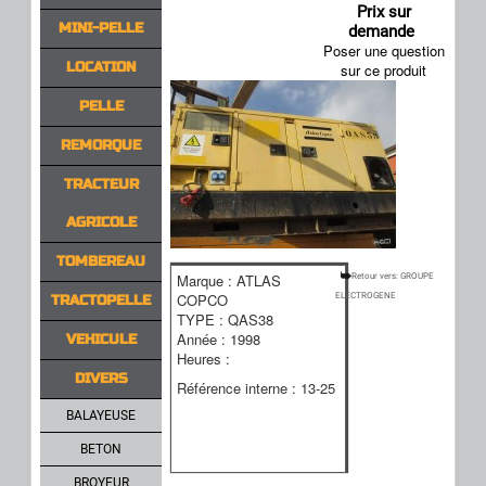
Prix sur
MINI-PELLE
demande
Poser une question
LOCATION
sur ce produit
PELLE
REMORQUE
TRACTEUR
AGRICOLE
TOMBEREAU
Marque : ATLAS
Retour vers: GROUPE
COPCO
ELECTROGENE
TRACTOPELLE
TYPE : QAS38
Année : 1998
VEHICULE
Heures :
DIVERS
Référence interne : 13-25
BALAYEUSE
BETON
BROYEUR