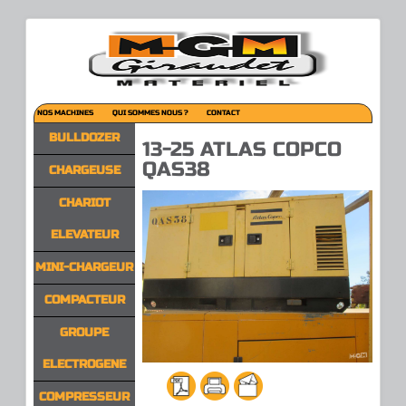
NOS MACHINES
QUI SOMMES NOUS ?
CONTACT
BULLDOZER
13-25 ATLAS COPCO
QAS38
CHARGEUSE
CHARIOT
ELEVATEUR
MINI-CHARGEUR
COMPACTEUR
GROUPE
ELECTROGENE
COMPRESSEUR