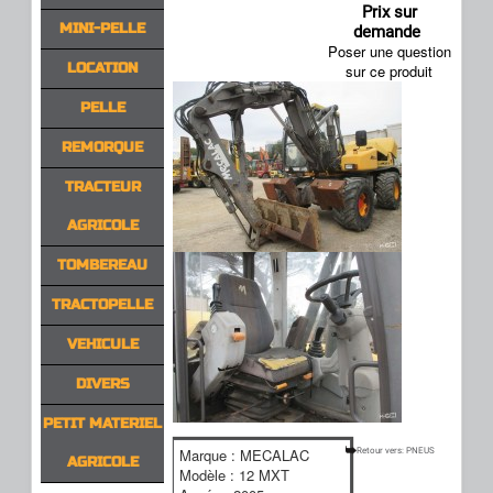
Prix sur
MINI-PELLE
demande
Poser une question
LOCATION
sur ce produit
PELLE
REMORQUE
TRACTEUR
AGRICOLE
TOMBEREAU
TRACTOPELLE
VEHICULE
DIVERS
PETIT MATERIEL
Marque : MECALAC
Retour vers: PNEUS
AGRICOLE
Modèle : 12 MXT