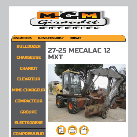
NOS MACHINES
QUI SOMMES NOUS ?
CONTACT
BULLDOZER
27-25 MECALAC 12
MXT
CHARGEUSE
CHARIOT
ELEVATEUR
MINI-CHARGEUR
COMPACTEUR
GROUPE
ELECTROGENE
COMPRESSEUR