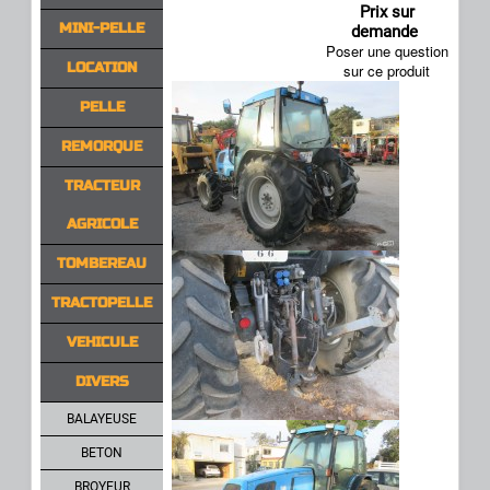
Prix sur
MINI-PELLE
demande
Poser une question
LOCATION
sur ce produit
PELLE
REMORQUE
TRACTEUR
AGRICOLE
TOMBEREAU
TRACTOPELLE
VEHICULE
DIVERS
BALAYEUSE
BETON
BROYEUR