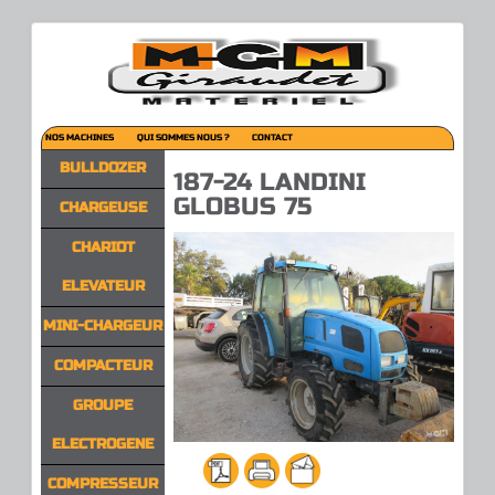
NOS MACHINES
QUI SOMMES NOUS ?
CONTACT
BULLDOZER
187-24 LANDINI
GLOBUS 75
CHARGEUSE
CHARIOT
ELEVATEUR
MINI-CHARGEUR
COMPACTEUR
GROUPE
ELECTROGENE
COMPRESSEUR