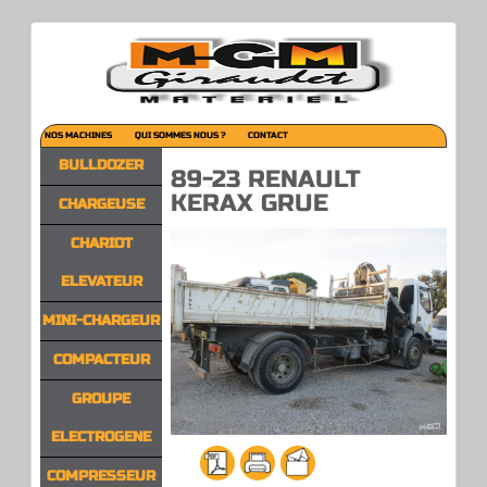
NOS MACHINES
QUI SOMMES NOUS ?
CONTACT
BULLDOZER
89-23 RENAULT
KERAX GRUE
CHARGEUSE
CHARIOT
ELEVATEUR
MINI-CHARGEUR
COMPACTEUR
GROUPE
ELECTROGENE
COMPRESSEUR