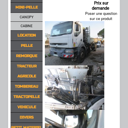
Prix sur
MINI-PELLE
demande
Poser une question
CANOPY
sur ce produit
CABINE
LOCATION
PELLE
REMORQUE
TRACTEUR
AGRICOLE
TOMBEREAU
TRACTOPELLE
VEHICULE
DIVERS
PETIT MATERIEL